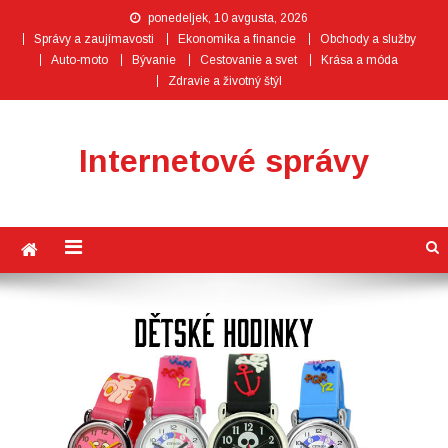
ponedeljek, 10 avgusta, 2026
Správy a zaujímavosti
Ekonomika a financie
Obchody a služby
Auto-moto
Bývanie
Cestovanie a svet
Krása a móda
Zdravie a životný štýl
Internetové správy