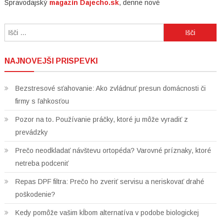
Spravodajský
magazín Dajecho.sk
, denne nové
Išči:
NAJNOVEJŠI PRISPEVKI
Bezstresové sťahovanie: Ako zvládnuť presun domácnosti či
firmy s ľahkosťou
Pozor na to. Používanie práčky, ktoré ju môže vyradiť z
prevádzky
Prečo neodkladať návštevu ortopéda? Varovné príznaky, ktoré
netreba podceniť
Repas DPF filtra: Prečo ho zveriť servisu a neriskovať drahé
poškodenie?
Kedy pomôže vašim kĺbom alternatíva v podobe biologickej