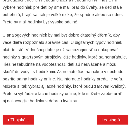
prarodičoch, deti ich nebudú chcieť a nebudú ich ani nosiť. Pri
výbere hodiniek pre deti by sme mali brať do úvahy, že deti stále
pobehujú, hrajú sa, tak je veľké riziko, že spadne alebo sa udrie.
Preto by mali hodinky byť vysoko odolné.
U analógových hodiniek by mal byť dobre čitateľný ciferník, aby
vaše dieťa rozpoznalo správne čas. U digitálnych typov hodiniek
platí to isté. V dnešnej dobe je už samozrejmosťou nakupovať
hodinky s quartzovým strojčeky, čiže hodinky, ktoré sa nenaťahuje.
Tiež nezabudnite na vodotesnosť, deti sú neuvážené a môžu
skočiť do vody i s hodinkami. Ak nemáte čas na nákup v obchode,
pozrite sa na hodinky online. Na internete hodinky predaj je veľa.
Môžete si tak vybrať aj lacné hodinky, ktoré budú zároveň kvalitný.
Preto si vyhľadajte lacné hodinky online, kde môžete zaobstarať
aj najlacnejšie hodinky s dobrou kvalitou.
Navigacija
Thajské masáže
Leasing áut je forma dlhodobého prenájmu vozidla