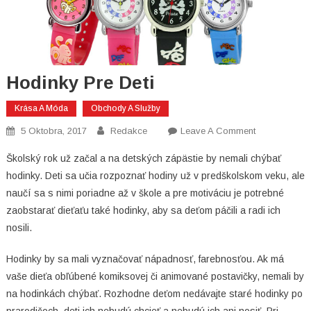
Hodinky Pre Deti
Krása A Móda
Obchody A Služby
On
5 Oktobra, 2017
Redakce
Leave A Comment
Hodinky
Školský rok už začal a na detských zápästie by nemali chýbať
Pre
hodinky. Deti sa učia rozpoznať hodiny už v predškolskom veku, ale
Deti
naučí sa s nimi poriadne až v škole a pre motiváciu je potrebné
zaobstarať dieťaťu také hodinky, aby sa deťom páčili a radi ich
nosili.
Hodinky by sa mali vyznačovať nápadnosť, farebnosťou. Ak má
vaše dieťa obľúbené komiksovej či animované postavičky, nemali by
na hodinkách chýbať. Rozhodne deťom nedávajte staré hodinky po