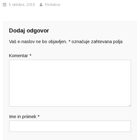
5 oktobra, 2018
Redakce
Dodaj odgovor
Vaš e-naslov ne bo objavljen.
*
označuje zahtevana polja
Komentar
*
Ime in priimek
*