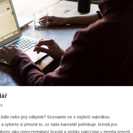
lář
On
nt
Kreslá
, židle nebo jiný nábytek? Seznamte se s nejširší nabídkou
A
 vyberte si přesně to, co Vaše kancelář potřebuje. kreslá pro
Stolíky
mfortní jako reprezentativní Kreslá a stolíky nabízíme v mnoha typech
Pro