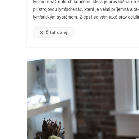
lymfodrenáž dolních končetin, která je prováděna n
přístrojovou lymfodrenáž, která je velmi příjemná a t
lymfatickým systémem. Zlepší se vám také stav celuli
Čítať ďalej