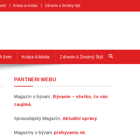
svet
Krása a móda
Zdravie a životný štýl
A Svet
Krása A Móda
Zdravie A Životný Štýl
PARTNERI WEBU
Magazín o bývaní,
Bývanie – všetko, čo vás
zaujímá
.
Spravodajský Magazín,
Aktuální správy
.
Magazíny o bývaní
prebyvanie.sk
.