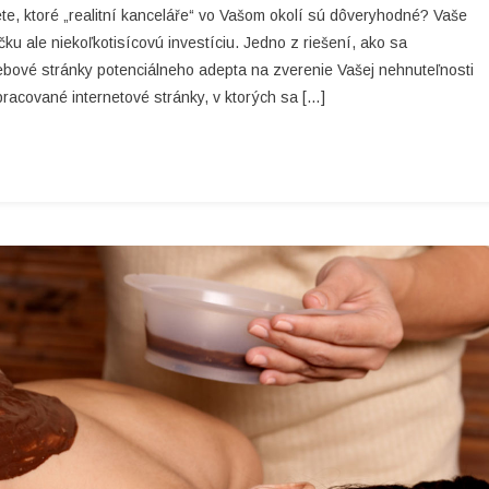
te, ktoré „realitní kanceláře“ vo Vašom okolí sú dôveryhodné? Vaše
Realitné
u ale niekoľkotisícovú investíciu. Jedno z riešení, ako sa
Kancelárie
i webové stránky potenciálneho adepta na zverenie Vašej nehnuteľnosti
Sú
pracované internetové stránky, v ktorých sa […]
Dôveryhodné?