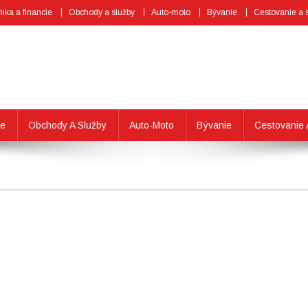
ka a financie
Obchody a služby
Auto-moto
Bývanie
Cestovanie a 
ie
Obchody A Služby
Auto-Moto
Bývanie
Cestovanie 