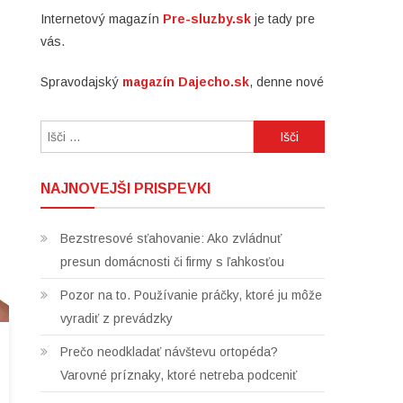
Internetový magazín
Pre-sluzby.sk
je tady pre
vás.
Spravodajský
magazín Dajecho.sk
, denne nové
Išči:
NAJNOVEJŠI PRISPEVKI
Bezstresové sťahovanie: Ako zvládnuť
presun domácnosti či firmy s ľahkosťou
Pozor na to. Používanie práčky, ktoré ju môže
vyradiť z prevádzky
Prečo neodkladať návštevu ortopéda?
Varovné príznaky, ktoré netreba podceniť