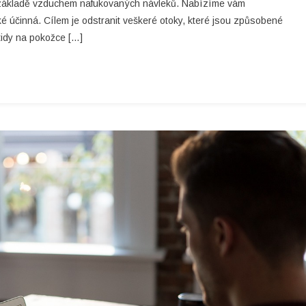
a základě vzduchem nafukovaných návleků. Nabízíme vám
aké účinná. Cílem je odstranit veškeré otoky, které jsou způsobené
tidy na pokožce […]