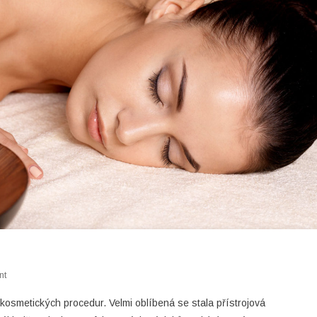
On
nt
Čokoládová
 kosmetických procedur. Velmi oblíbená se stala přístrojová
Masáž