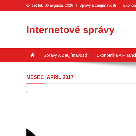
četrtek, 06 avgusta, 2026
Správy a zaujímavosti
Ekonomi
Internetové správy
Správy A Zaujímavosti
Ekonomika A Financ
MESEC:
APRIL 2017