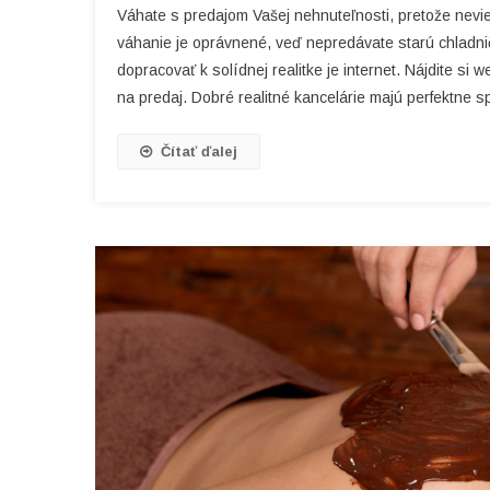
Váhate s predajom Vašej nehnuteľnosti, pretože nevie
váhanie je oprávnené, veď nepredávate starú chladničk
dopracovať k solídnej realitke je internet. Nájdite s
na predaj. Dobré realitné kancelárie majú perfektne s
Čítať ďalej