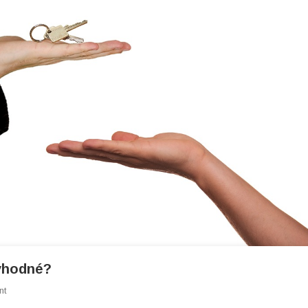
ryhodné?
On
nt
Ktoré