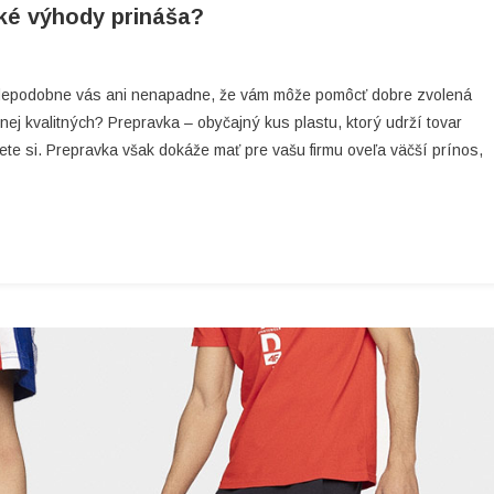
aké výhody prináša?
On
Kvalitná
ravdepodobne vás ani nenapadne, že vám môže pomôcť dobre zvolená
Prepravka
nej kvalitných? Prepravka – obyčajný kus plastu, ktorý udrží tovar
Sa
te si. Prepravka však dokáže mať pre vašu firmu oveľa väčší prínos,
Nezaprie
–
Aké
Výhody
Prináša?