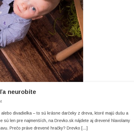
dľa neurobíte
On
t
Drevené
 alebo divadielka – to sú krásne darčeky z dreva, ktoré majú dušu a
Hračky
nie sú len pre najmenších, na Drevko.sk nájdete aj drevené hlavolamy
Pre
hlavu. Prečo práve drevené hračky? Drevko […]
Deti