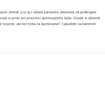
On
Páni,
ne zmenili, a to aj v oblasti pánskeho oblečenia. Ak preferujete
Štýlové
oje si prídu tiež priaznivci športovejšieho štýlu. Chcete si obmeniť
Tričká
né nosenie, ale tiež treba na športovanie? Zabudnite na kamenné
Nájdete
V
E-
Shope
4fstore