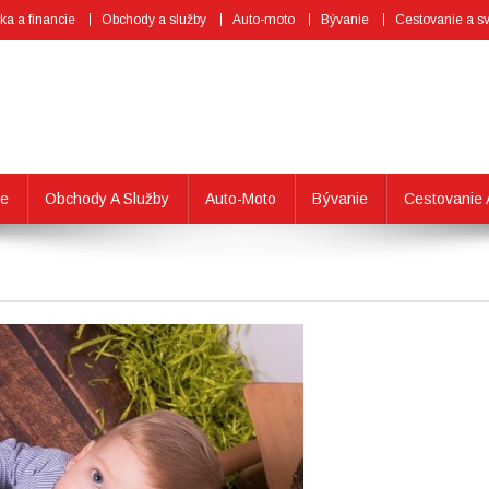
a a financie
Obchody a služby
Auto-moto
Bývanie
Cestovanie a sv
ie
Obchody A Služby
Auto-Moto
Bývanie
Cestovanie 