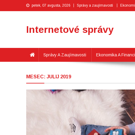
petek, 07 avgusta, 2026
Správy a zaujímavosti
Ekonomik
Internetové správy
Správy A Zaujímavosti
Ekonomika A Financ
MESEC:
JULIJ 2019