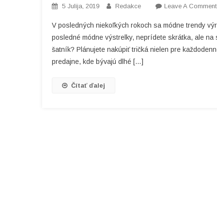
5 Julija, 2019
Redakce
Leave A Comment
V posledných niekoľkých rokoch sa módne trendy výraz
posledné módne výstrelky, neprídete skrátka, ale na sv
šatník? Plánujete nakúpiť tričká nielen pre každoden
predajne, kde bývajú dlhé […]
Čítať ďalej