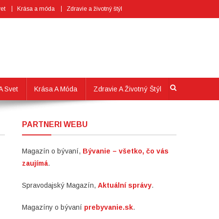
et
Krása a móda
Zdravie a životný štýl
A Svet
Krása A Móda
Zdravie A Životný Štýl
PARTNERI WEBU
Magazín o bývaní,
Bývanie – všetko, čo vás
zaujímá
.
Spravodajský Magazín,
Aktuální správy
.
Magazíny o bývaní
prebyvanie.sk
.