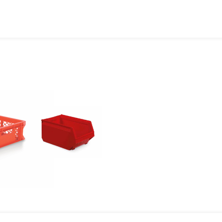
–
Krok
Vedľa
Neurobíte