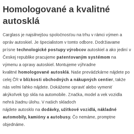
Homologované a kvalitné
autosklá
Carglass je najsilnejšou spoločnosťou na trhu v rámci výmen a
opráv autoskiel. Je špecialistom v tomto odbore. Dodržiavame
prísne
technologické postupy výrobcov
autoskiel a ako jediní v
Českej republike pracujeme
patentovaným systémom
na
výmenu a opravy autoskiel. Montujeme výhradne
kvalitné
homologované autosklá
. Naše prevádzkárne nájdete po
celej ČR
v blízkosti obchodných a nákupných centier
, takže
nás veľmi ľahko nájdete. Dokážeme opraviť alebo vymeniť
akýkoľvek typ skla na automobile. Značka, model a vek vozidla
nehrá žiadnu úlohu. V našich skladoch
nájdete autosklo na
dodávky, užitkové vozidlá, nákladné
automobily, kamióny a autobusy.
Čo nemáme, promptne
objednáme.