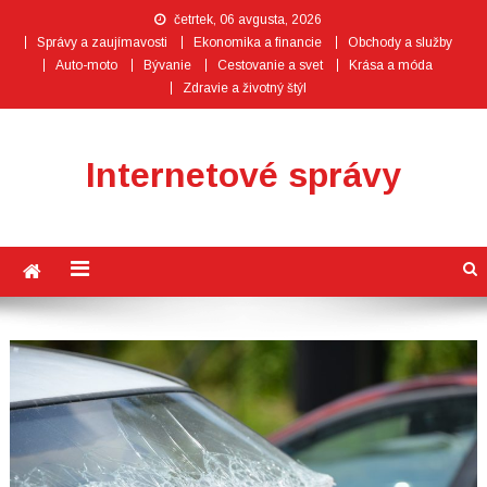
četrtek, 06 avgusta, 2026
Správy a zaujímavosti
Ekonomika a financie
Obchody a služby
Auto-moto
Bývanie
Cestovanie a svet
Krása a móda
Zdravie a životný štýl
Internetové správy