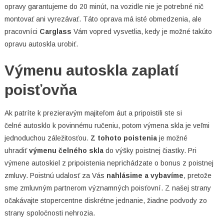
opravy garantujeme do 20 minút, na vozidle nie je potrebné nič
montovať ani vyrezávať. Táto oprava má isté obmedzenia, ale
pracovníci
Carglass
Vám vopred vysvetlia, kedy je možné takúto
opravu autoskla urobiť.
Výmenu autoskla zaplatí
poisťovňa
Ak patríte k prezieravým majiteľom áut a pripoistili ste si
čelné autosklo k povinnému ručeniu, potom výmena skla je veľmi
jednoduchou záležitosťou.
Z tohoto poistenia
je možné
uhradiť
výmenu čelného skla
do výšky poistnej čiastky. Pri
výmene autoskiel z pripoistenia neprichádzate o bonus z poistnej
zmluvy. Poistnú udalosť za Vás
nahlásime a vybavíme
, pretože
sme zmluvným partnerom významných poisťovní. Z našej strany
očakávajte stopercentne diskrétne jednanie, žiadne podvody zo
strany spoločnosti nehrozia.