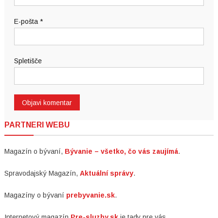
E-pošta
*
Spletišče
PARTNERI WEBU
Magazín o bývaní,
Bývanie – všetko, čo vás zaujímá
.
Spravodajský Magazín,
Aktuální správy
.
Magazíny o bývaní
prebyvanie.sk
.
Internetový magazín
Pre-sluzby.sk
je tady pre vás.