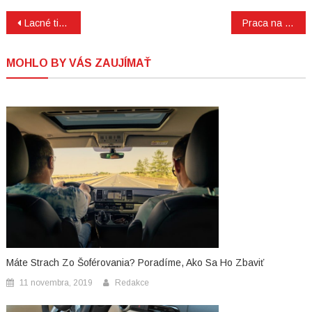
Navigacija
Lacné tipy ako vylepšiť bývanie
Praca na Slovensku
prispevka
MOHLO BY VÁS ZAUJÍMAŤ
Máte Strach Zo Šoférovania? Poradíme, Ako Sa Ho Zbaviť
11 novembra, 2019
Redakce