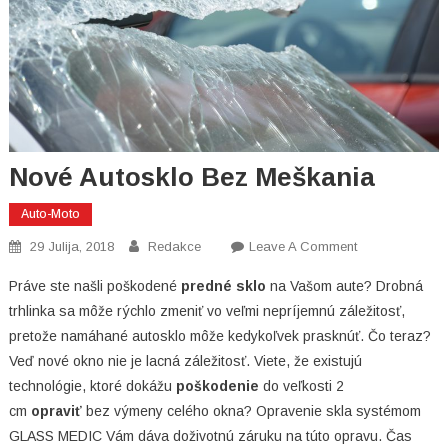
Nové Autosklo Bez Meškania
Auto-Moto
On
29 Julija, 2018
Redakce
Leave A Comment
Nové
Práve ste našli poškodené
predné sklo
na Vašom aute? Drobná
Autosklo
trhlinka sa môže rýchlo zmeniť vo veľmi nepríjemnú záležitosť,
Bez
pretože namáhané autosklo môže kedykoľvek prasknúť. Čo teraz?
Meškania
Veď nové okno nie je lacná záležitosť. Viete, že existujú
technológie, ktoré dokážu
poškodenie
do veľkosti 2
cm
opraviť
bez výmeny celého okna? Opravenie skla systémom
GLASS MEDIC Vám dáva doživotnú záruku na túto opravu. Čas