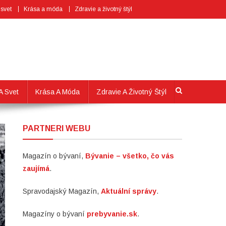
 svet
Krása a móda
Zdravie a životný štýl
A Svet
Krása A Móda
Zdravie A Životný Štýl
PARTNERI WEBU
Magazín o bývaní,
Bývanie – všetko, čo vás
zaujímá
.
Spravodajský Magazín,
Aktuální správy
.
Magazíny o bývaní
prebyvanie.sk
.