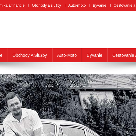
ika a financie
Obchody a služby
Auto-moto
Bývanie
Cestovanie a
ie
Obchody A Služby
Auto-Moto
Bývanie
Cestovanie 