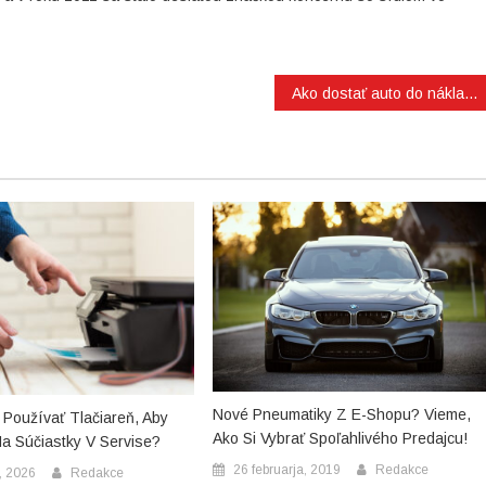
Ako dostať auto do nákladov
Nové Pneumatiky Z E-Shopu? Vieme,
Používať Tlačiareň, Aby
Ako Si Vybrať Spoľahlivého Predajcu!
a Súčiastky V Servise?
26 februarja, 2019
Redakce
, 2026
Redakce