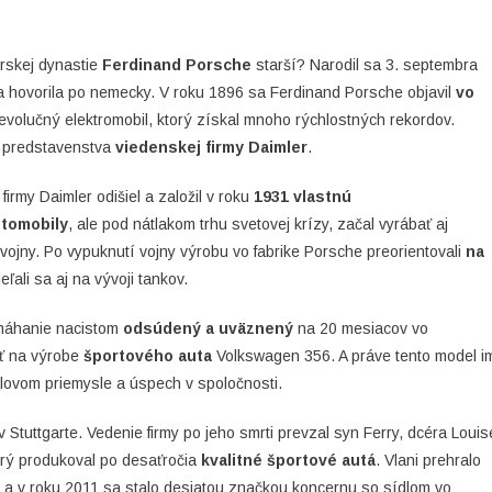
On
Kto
érskej dynastie
Ferdinand Porsche
starší? Narodil sa 3. septembra
Bol
na hovorila po nemecky. V roku 1896 sa Ferdinand Porsche objavil
vo
Ferdinad
 revolučný elektromobil, ktorý získal mnoho rýchlostných rekordov.
Porsche?
n predstavenstva
viedenskej firmy Daimler
.
irmy Daimler odišiel a založil v roku
1931 vlastnú
utomobily
, ale pod nátlakom trhu svetovej krízy, začal vyrábať aj
 vojny. Po vypuknutí vojny výrobu vo fabrike Porsche preorientovali
na
eľali sa aj na vývoji tankov.
omáhanie nacistom
odsúdený a uväznený
na 20 mesiacov vo
ať na výrobe
športového auta
Volkswagen 356. A práve tento model i
ilovom priemysle a úspech v spoločnosti.
Stuttgarte. Vedenie firmy po jeho smrti prevzal syn Ferry, dcéra Louis
orý produkoval po desaťročia
kvalitné športové autá
. Vlani prehralo
a v roku 2011 sa stalo desiatou značkou koncernu so sídlom vo