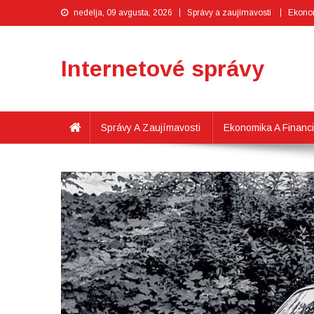
nedelja, 09 avgusta, 2026
Správy a zaujímavosti
Ekonom
Internetové správy
Správy A Zaujímavosti
Ekonomika A Financ