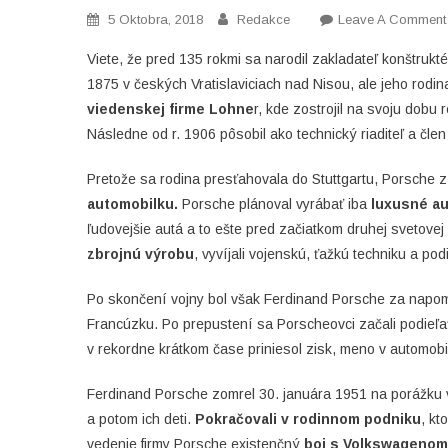
5 Oktobra, 2018
Redakce
Leave A Comment
Viete, že pred 135 rokmi sa narodil zakladateľ konštrukt
1875 v českých Vratislaviciach nad Nisou, ale jeho rodi
viedenskej firme Lohne
r, kde zostrojil na svoju dobu
Následne od r. 1906 pôsobil ako technický riaditeľ a čle
Pretože sa rodina presťahovala do Stuttgartu, Porsche z f
automobilku.
Porsche plánoval vyrábať iba
luxusné a
ľudovejšie autá a to ešte pred začiatkom druhej svetovej
zbrojnú výrobu
, vyvíjali vojenskú, ťažkú techniku a podi
Po skončení vojny bol však Ferdinand Porsche za nap
Francúzku. Po prepustení sa Porscheovci začali podieľ
v rekordne krátkom čase priniesol zisk, meno v automob
Ferdinand Porsche zomrel 30. januára 1951 na porážku v 
a potom ich deti.
Pokračovali v rodinnom podniku
, kt
vedenie firmy Porsche existenčný
boj s Volkswagenom