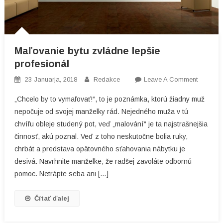
Maľovanie bytu zvládne lepšie
profesionál
On
23 Januarja, 2018
Redakce
Leave A Comment
Maľovan
„Chcelo by to vymaľovať!“, to je poznámka, ktorú žiadny muž
Bytu
nepočuje od svojej manželky rád. Nejedného muža v tú
Zvládne
chvíľu obleje studený pot, veď „malování“ je ta najstrašnejšia
Lepšie
činnosť, akú poznal. Veď z toho neskutočne bolia ruky,
Profesio
chrbát a predstava opätovného sťahovania nábytku je
desivá. Navrhnite manželke, že radšej zavoláte odbornú
pomoc. Netrápte seba ani […]
Čítať ďalej