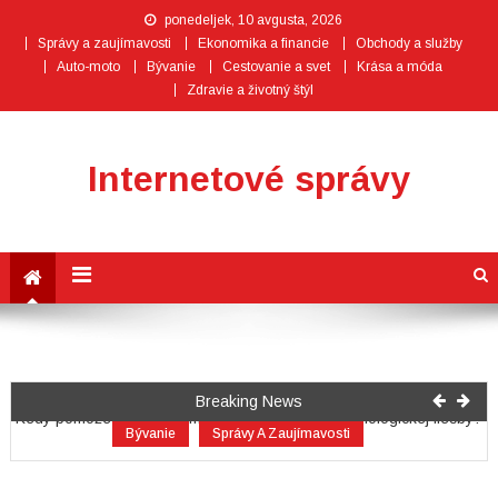
ponedeljek, 10 avgusta, 2026
Správy a zaujímavosti
Ekonomika a financie
Obchody a služby
Auto-moto
Bývanie
Cestovanie a svet
Krása a móda
Zdravie a životný štýl
Internetové správy
Správy A Zaujímavosti
Zdravie A Životný Štýl
Breaking News
Kedy pomôže vašim kĺbom alternatíva v podobe biologickej liečby?
Bývanie
Správy A Zaujímavosti
Bezstresové sťahovanie: Ako zvládnuť presun domácnosti či firmy
s ľahkosťou