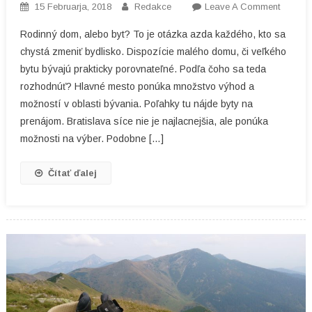
On
15 Februarja, 2018
Redakce
Leave A Comment
Zmena
Rodinný dom, alebo byt? To je otázka azda každého, kto sa
Bydlisk
chystá zmeniť bydlisko. Dispozície malého domu, či veľkého
Nemusí
bytu bývajú prakticky porovnateľné. Podľa čoho sa teda
Byť
rozhodnúť? Hlavné mesto ponúka množstvo výhod a
Náročn
možností v oblasti bývania. Poľahky tu nájde byty na
prenájom. Bratislava síce nie je najlacnejšia, ale ponúka
možnosti na výber. Podobne […]
Čítať ďalej