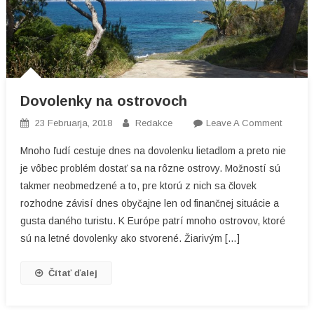
Dovolenky na ostrovoch
On
23 Februarja, 2018
Redakce
Leave A Comment
Dovole
Mnoho ľudí cestuje dnes na dovolenku lietadlom a preto nie
Na
je vôbec problém dostať sa na rôzne ostrovy. Možností sú
Ostrov
takmer neobmedzené a to, pre ktorú z nich sa človek
rozhodne závisí dnes obyčajne len od finančnej situácie a
gusta daného turistu. K Európe patrí mnoho ostrovov, ktoré
sú na letné dovolenky ako stvorené. Žiarivým […]
Čítať ďalej