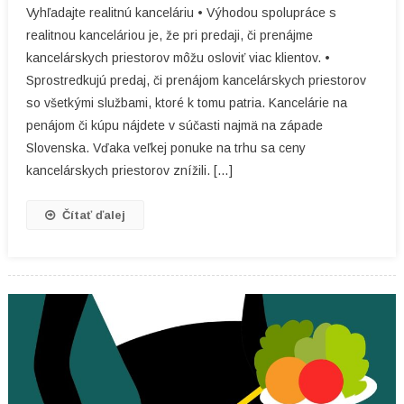
Vyhľadajte realitnú kanceláriu • Výhodou spolupráce s
Nové
realitnou kanceláriou je, že pri predaji, či prenájme
Kancelá
kancelárskych priestorov môžu osloviť viac klientov. •
Sprostredkujú predaj, či prenájom kancelárskych priestorov
so všetkými službami, ktoré k tomu patria. Kancelárie na
penájom či kúpu nájdete v súčasti najmä na západe
Slovenska. Vďaka veľkej ponuke na trhu sa ceny
kancelárskych priestorov znížili. […]
Čítať ďalej