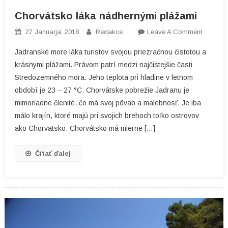
Chorvátsko láka nádhernými plážami
On
27 Januarja, 2018
Redakce
Leave A Comment
Chorvát
Jadranské more láka turistov svojou priezračnou čistotou a
Láka
krásnymi plážami. Právom patrí medzi najčistejšie časti
Nádhern
Stredozemného mora. Jeho teplota pri hladine v letnom
Plážami
období je 23 – 27 °C. Chorvátske pobrežie Jadranu je
mimoriadne členité, čo má svoj pôvab a malebnosť. Je iba
málo krajín, ktoré majú pri svojich brehoch toľko ostrovov
ako Chorvatsko. Chorvátsko má mierne […]
Čítať ďalej