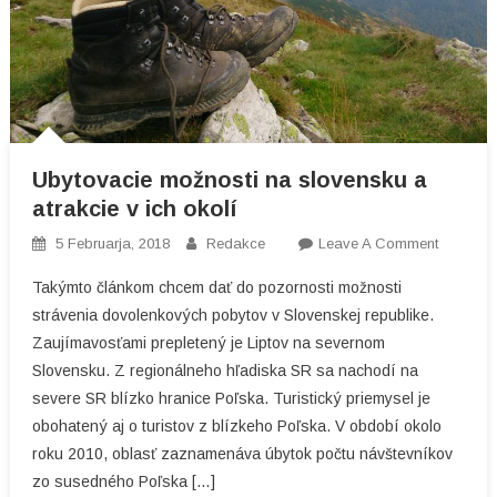
Ubytovacie možnosti na slovensku a
atrakcie v ich okolí
On
5 Februarja, 2018
Redakce
Leave A Comment
Ubytovac
Takýmto článkom chcem dať do pozornosti možnosti
Možnosti
strávenia dovolenkových pobytov v Slovenskej republike.
Na
Zaujímavosťami prepletený je Liptov na severnom
Slovens
Slovensku. Z regionálneho hľadiska SR sa nachodí na
A
Atrakcie
severe SR blízko hranice Poľska. Turistický priemysel je
V
obohatený aj o turistov z blízkeho Poľska. V období okolo
Ich
roku 2010, oblasť zaznamenáva úbytok počtu návštevníkov
Okolí
zo susedného Poľska […]