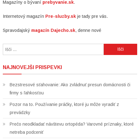
Magazíny o bývaní
prebyvanie.sk
.
Internetový magazín
Pre-sluzby.sk
je tady pre vás.
Spravodajský
magazín Dajecho.sk
, denne nové
Išči:
NAJNOVEJŠI PRISPEVKI
Bezstresové sťahovanie: Ako zvládnuť presun domácnosti či
firmy s ľahkosťou
Pozor na to. Používanie práčky, ktoré ju môže vyradiť z
prevádzky
Prečo neodkladať návštevu ortopéda? Varovné príznaky, ktoré
netreba podceniť