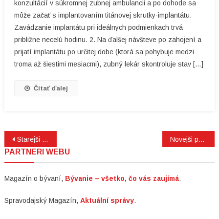
konzultácií v súkromnej zubnej ambulancii a po dohode sa
môže začať s implantovaním titánovej skrutky-implantátu.
Zavádzanie implantátu pri ideálnych podmienkach trvá
približne necelú hodinu. 2. Na ďalšej návšteve po zahojení a
prijatí implantátu po určitej dobe (ktorá sa pohybuje medzi
troma až šiestimi mesiacmi), zubný lekár skontroluje stav […]
Čítať ďalej
Navigacija
Starejši prispevki
Novejši prispevki
PARTNERI WEBU
prispevkov
Magazín o bývaní,
Bývanie – všetko, čo vás zaujímá
.
Spravodajský Magazín,
Aktuální správy
.