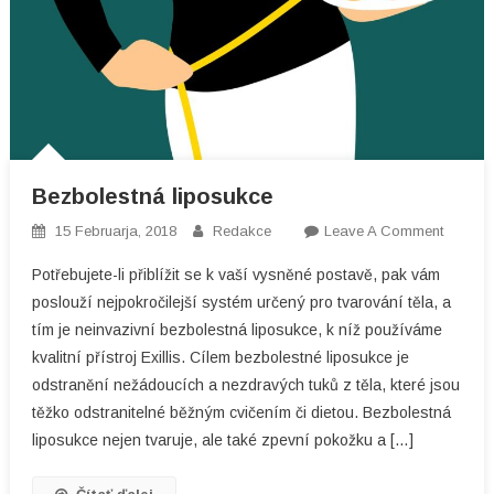
Bezbolestná liposukce
On
15 Februarja, 2018
Redakce
Leave A Comment
Bezbol
Potřebujete-li přiblížit se k vaší vysněné postavě, pak vám
Liposu
poslouží nejpokročilejší systém určený pro tvarování těla, a
tím je neinvazivní bezbolestná liposukce, k níž používáme
kvalitní přístroj Exillis. Cílem bezbolestné liposukce je
odstranění nežádoucích a nezdravých tuků z těla, které jsou
těžko odstranitelné běžným cvičením či dietou. Bezbolestná
liposukce nejen tvaruje, ale také zpevní pokožku a […]