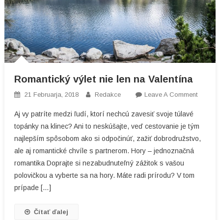
Romantický výlet nie len na Valentína
On
21 Februarja, 2018
Redakce
Leave A Comment
Romant
Aj vy patríte medzi ľudí, ktorí nechcú zavesiť svoje túlavé
Výlet
topánky na klinec? Ani to neskúšajte, veď cestovanie je tým
Nie
najlepším spôsobom ako si odpočinúť, zažiť dobrodružstvo,
Len
ale aj romantické chvíle s partnerom. Hory – jednoznačná
Na
Valentí
romantika Doprajte si nezabudnuteľný zážitok s vašou
polovičkou a vyberte sa na hory. Máte radi prírodu? V tom
prípade […]
Čítať ďalej