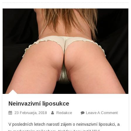
Neinvazivní liposukce
On
23 Februarja, 2018
Redakce
Leave A Comment
Neinvaz
V posledních letech narostl zájem o neinvazivní liposukci, a
Liposu