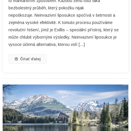
to markantním způsobem. Každou ženu totiž láká
bezbolestný průběh, který pokožku nijak
nepoškozuje. Neinvazivní liposukce spočívá v šetrnosti a
zejména vysoké efektivitě. K tomuto procesu používáme
revoluční řešení, jímž je Exillis – speciální přístroj, který se
může chlubit výbornými výsledky. Neinvazivní liposukce je
vysoce účinná alternativa, kterou volí […]
Čítať ďalej