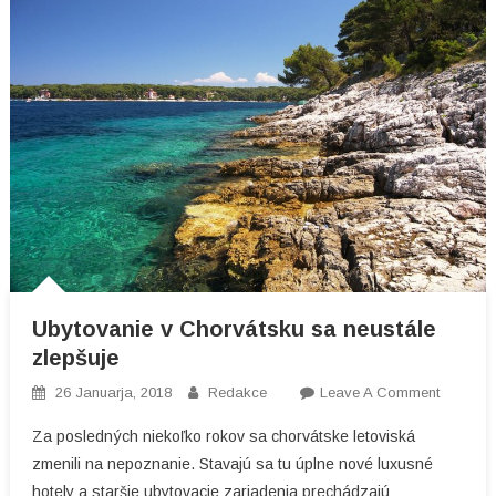
Ubytovanie v Chorvátsku sa neustále
zlepšuje
On
26 Januarja, 2018
Redakce
Leave A Comment
Ubytova
Za posledných niekoľko rokov sa chorvátske letoviská
V
zmenili na nepoznanie. Stavajú sa tu úplne nové luxusné
Chorvát
hotely a staršie ubytovacie zariadenia prechádzajú
Sa