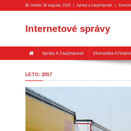
četrtek, 06 avgusta, 2026
Správy a zaujímavosti
Ekonomi
Internetové správy
Správy A Zaujímavosti
Ekonomika A Financ
LETO:
2017