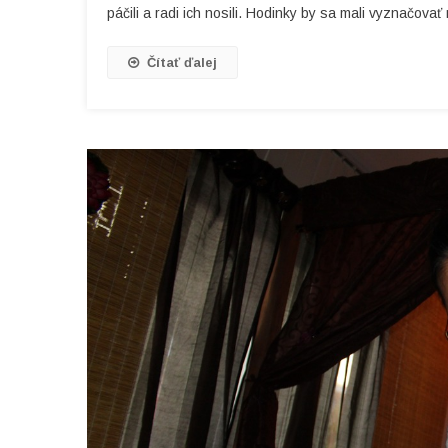
páčili a radi ich nosili. Hodinky by sa mali vyznačova
Čítať ďalej