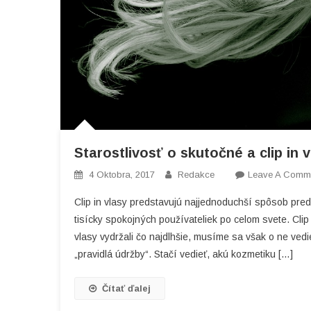
Starostlivosť o skutočné a clip in 
4 Oktobra, 2017
Redakce
Leave A Comm
Clip in vlasy predstavujú najjednoduchší spôsob pred
tisícky spokojných používateliek po celom svete. Clip 
vlasy vydržali čo najdlhšie, musíme sa však o ne vedi
„pravidlá údržby“. Stačí vedieť, akú kozmetiku […]
Čítať ďalej