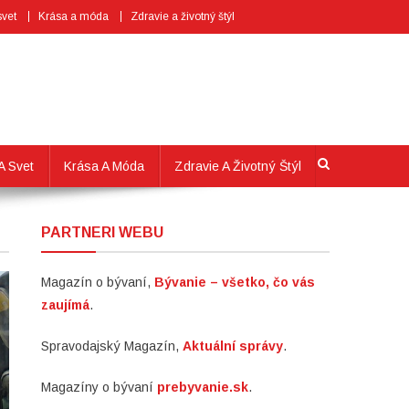
svet
Krása a móda
Zdravie a životný štýl
A Svet
Krása A Móda
Zdravie A Životný Štýl
PARTNERI WEBU
Magazín o bývaní,
Bývanie – všetko, čo vás
zaujímá
.
Spravodajský Magazín,
Aktuální správy
.
Magazíny o bývaní
prebyvanie.sk
.