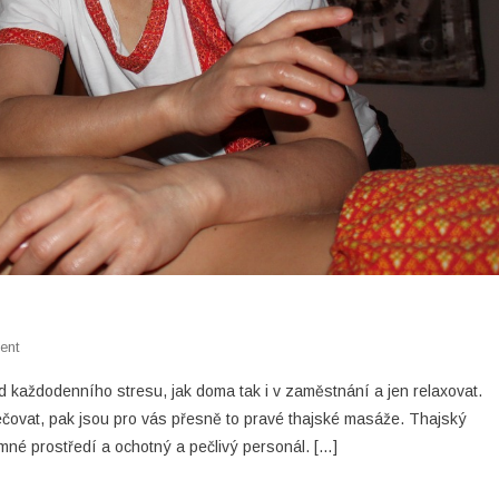
On
ent
Thajské
d každodenního stresu, jak doma tak i v zaměstnání a jen relaxovat.
Masáže
 pečovat, pak jsou pro vás přesně to pravé thajské masáže. Thajský
mné prostředí a ochotný a pečlivý personál. […]