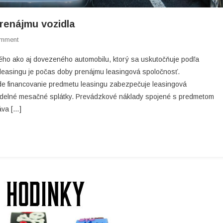
renájmu vozidla
On
omment
Leasing
ého ako aj dovezeného automobilu, ktorý sa uskutočňuje podľa
Áut
easingu je počas doby prenájmu leasingová spoločnosť.
Je
e financovanie predmetu leasingu zabezpečuje leasingová
Forma
videlné mesačné splátky. Prevádzkové náklady spojené s predmetom
Dlhodobého
Prenájmu
áva […]
Vozidla