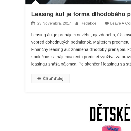
Leasing áut je forma dlhodobého p
23 Novembra, 2017
Redakce
Leave A C
Leasing áut je prenájom nového, ojazdeného, úžitkov
vopred dohodnutých podmienok. Majiteľom predmetu l
Finančný leasing aut znamená dlhodobý prenájom, kd
spoločnosť a nájomca tento predmet využíva za pra
leasingu znáša nájomca. Po skončení leasingu sa st
Čítať ďalej