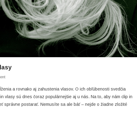
vlasy
On
ent
Starostlivosť
ĺženia a rovnako aj zahustenia vlasov. O ich obľúbenosti svedčia
O
in vlasy sú dnes čoraz populárnejšie aj u nás. Na to, aby nám clip in
Skutočné
eť správne postarať. Nemusíte sa ale báť – nejde o žiadne zložité
A
Clip
In
Vlasy