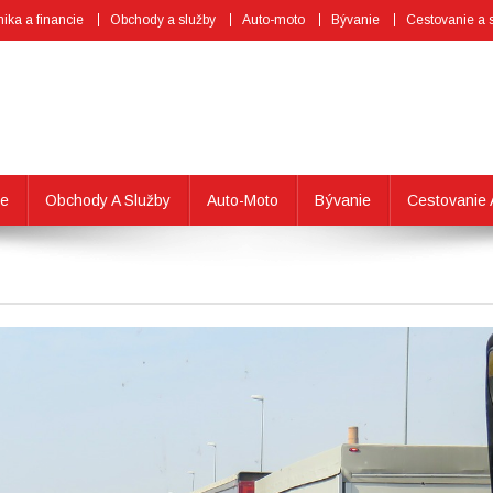
ka a financie
Obchody a služby
Auto-moto
Bývanie
Cestovanie a 
ie
Obchody A Služby
Auto-Moto
Bývanie
Cestovanie 