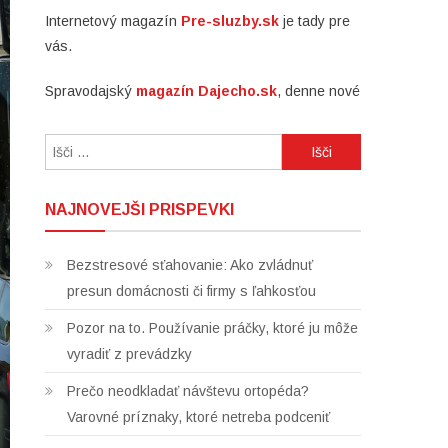
Internetový magazín
Pre-sluzby.sk
je tady pre
vás.
Spravodajský
magazín Dajecho.sk
, denne nové
Išči:
NAJNOVEJŠI PRISPEVKI
Bezstresové sťahovanie: Ako zvládnuť
presun domácnosti či firmy s ľahkosťou
Pozor na to. Používanie práčky, ktoré ju môže
vyradiť z prevádzky
Prečo neodkladať návštevu ortopéda?
Varovné príznaky, ktoré netreba podceniť