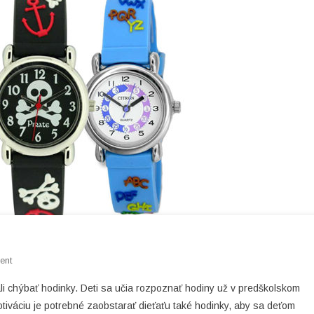
On
ent
Hodinky
li chýbať hodinky. Deti sa učia rozpoznať hodiny už v predškolskom
Pre
otiváciu je potrebné zaobstarať dieťaťu také hodinky, aby sa deťom
Deti